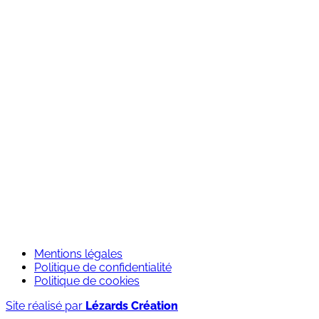
Qui sommes-nous ?
Nos engagements RSE
Notre équipe
Nos agences
Nos univers
Contact
Services
Outdoor
Experience
Travel
Element software
Rejoignez-nous
Candidature spontanée
Mentions légales
Politique de confidentialité
Politique de cookies
Site réalisé par
Lézards Création