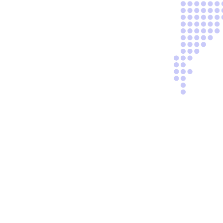
Paris
37 rue de Domrémy
75013 Paris
Marseille - PACA