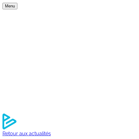
Menu
Nos expertises
Nos univers
Services
Outdoor
Experience
Travel
Element software
Qui sommes-nous ?
À propos
Nos engagements RSE
Notre équipe
Nos agences
Nos références
Actualités
Nous rejoindre
Contact
Retour aux actualités