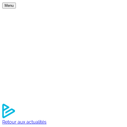
Menu
Nos expertises
Nos univers
Services
Outdoor
Experience
Travel
Element software
Qui sommes-nous ?
À propos
Nos engagements RSE
Notre équipe
Nos agences
Nos références
Actualités
Nous rejoindre
Contact
Retour aux actualités