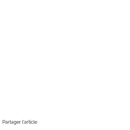
un événement étendu sur trois jours
une expérience visiteurs enrichie
de nouveaux formats d’hospitalité
une logistique renforcée à grande échelle
Partager l'article