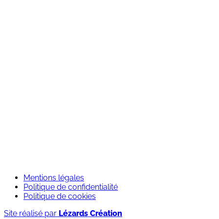
Qui sommes-nous ?
Nos engagements RSE
Notre équipe
Nos agences
Nos univers
Contact
Services
Outdoor
Experience
Travel
Element software
Rejoignez-nous
Candidature spontanée
Mentions légales
Politique de confidentialité
Politique de cookies
Site réalisé par
Lézards Création