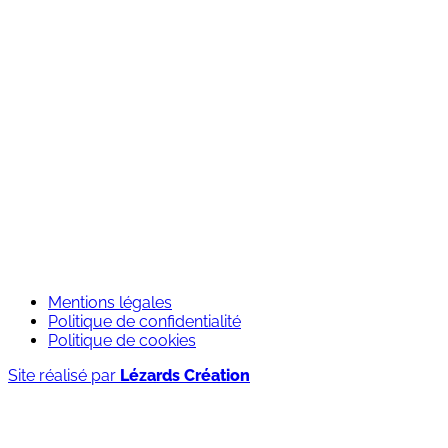
Nos agences
Nos univers
Contact
Services
Outdoor
Experience
Travel
Element software
Rejoignez-nous
Candidature spontanée
Mentions légales
Politique de confidentialité
Politique de cookies
Site réalisé par
Lézards Création