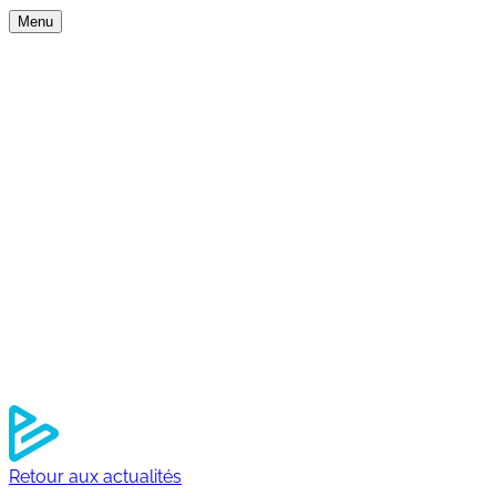
Menu
Nos expertises
Nos univers
Services
Outdoor
Experience
Travel
Element software
Qui sommes-nous ?
À propos
Nos engagements RSE
Notre équipe
Nos agences
Nos références
Actualités
Nous rejoindre
Contact
Retour aux actualités